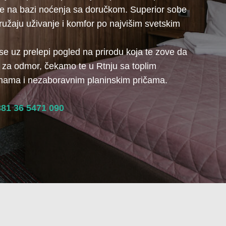
je na bazi noćenja sa doručkom. Superior sobe
ružaju uživanje i komfor po najvišim svetskim
i se uz prelepi pogled na prirodu koja te zove da
za odmor, čekamo te u Rtnju sa toplim
fnama i nezaboravnim planinskim pričama.
81 36 5471 090