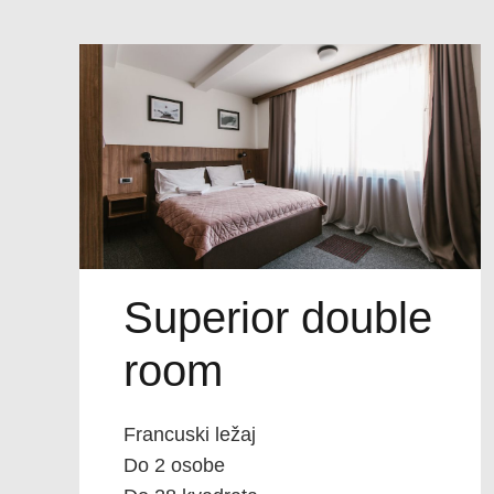
Superior double
room
Francuski ležaj
Do 2 osobe