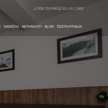
036 210 000
011 411 1000
E
SADRŽAJ
AKTIVNOSTI
BLOG
ČESTA PITANJA