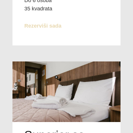
Do 6 osoba
35 kvadrata
Rezerviši sada