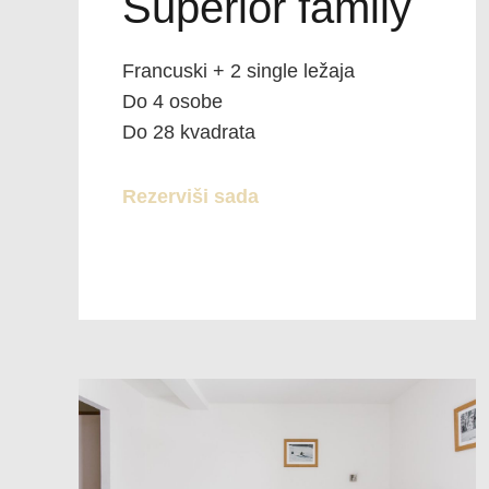
Superior family
Francuski + 2 single ležaja
Do 4 osobe
Do 28 kvadrata
Rezerviši sada