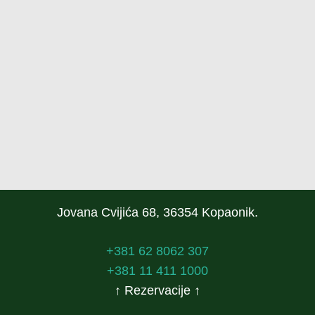
Jovana Cvijića 68, 36354 Kopaonik.
+381 62 8062 307
+381 11 411 1000
↑ Rezervacije ↑