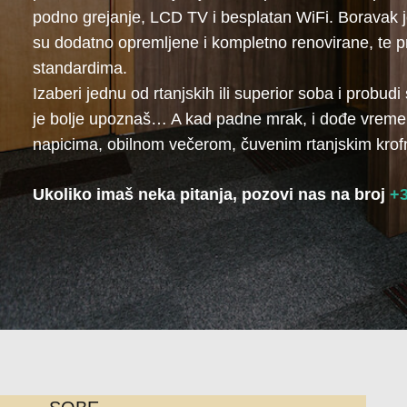
podno grejanje, LCD TV i besplatan WiFi. Boravak 
su dodatno opremljene i kompletno renovirane, te p
standardima.
Izaberi jednu od rtanjskih ili superior soba i probud
je bolje upoznaš… A kad padne mrak, i dođe vreme 
napicima, obilnom večerom, čuvenim rtanjskim kro
Ukoliko imaš neka pitanja, pozovi nas na broj
+3