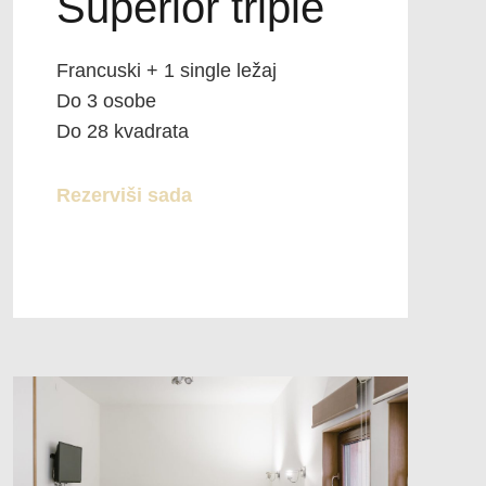
Superior triple
Francuski + 1 single ležaj
Do 3 osobe
Do 28 kvadrata
Rezerviši sada