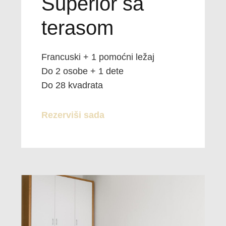
Superior sa
terasom
Francuski + 1 pomoćni ležaj
Do 2 osobe + 1 dete
Do 28 kvadrata
Rezerviši sada