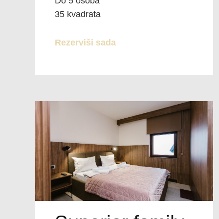
Do 5 osoba
35 kvadrata
Rezerviši sada