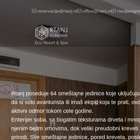
rezervacije@rtanj.rs
office@rtanj.rs
rtanjbeogr
Rtanj poseduje 64 smeštajne jedinice koje uključuju
da si solo avanturista ili imaš ekipu koja te prati, o
aktivni odmor tokom cele godine.
Enterijer soba, sa bogatim teksturama drveta i mnogo
njenim belim vrhovima, dok veliki preudobni krevet
prirodi. Sve smeštajne jedinice, pored kreveta, post