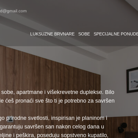
ad@gmail.com
LUKSUZNE BRVNARE
SOBE
SPECIJALNE PONUD
 sobe, apartmane i višekrevetne duplekse. Bilo
vde ćeš pronaći sve što ti je potrebno za savršen
 prirodne svetlosti, inspirisan je planinom i
i garantuju savršen san nakon celog dana u
eljine i peškira, poseduju sopstveno kupatilo,