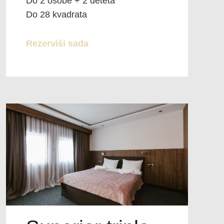
Do 2 osobe + 2 deteta
Do 28 kvadrata
Rezerviši sada