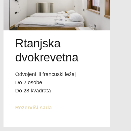
Rtanjska
dvokrevetna
Odvojeni ili francuski ležaj
Do 2 osobe
Do 28 kvadrata
Rezerviši sada