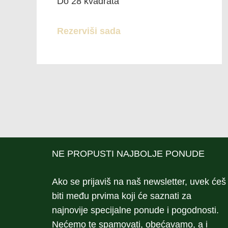
Do 28 kvadrata
Rezerviši sada
NE PROPUSTI NAJBOLJE PONUDE
Ako se prijaviš na naš newsletter, uvek ćeš
biti među prvima koji će saznati za
najnovije specijalne ponude i pogodnosti.
Nećemo te spamovati, obećavamo, a i