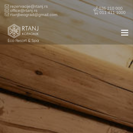
rezervacije@rtanj.rs
036 210 000
office@rtanj.rs
011 411 1000
rtanjbeograd@gmail.com